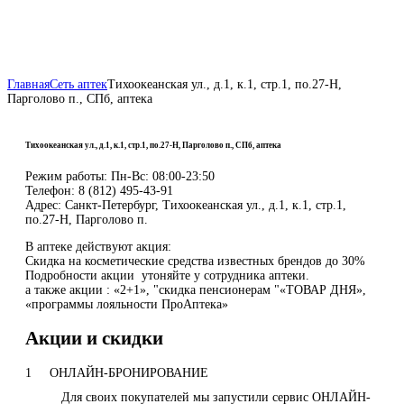
Главная
Сеть аптек
Тихоокеанская ул., д.1, к.1, стр.1, по.27-Н,
Парголово п., СПб, аптека
Тихоокеанская ул., д.1, к.1, стр.1, по.27-Н, Парголово п., СПб, аптека
Режим работы:
Пн-Вс: 08:00-23:50
Телефон:
8 (812) 495-43-91
Адрес:
Санкт-Петербург, Тихоокеанская ул., д.1, к.1, стр.1,
по.27-Н, Парголово п.
В аптеке действуют акция:
Скидка на косметические средства известных брендов до 30%
Подробности акции утоняйте у сотрудника аптеки.
а также акции : «2+1», "скидка пенсионерам "«ТОВАР ДНЯ»,
«программы лояльности ПроАптека»
Акции и скидки
1
ОНЛАЙН-БРОНИРОВАНИЕ
Для своих покупателей мы запустили сервис ОНЛАЙН-