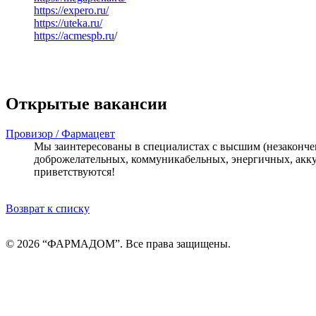
https://expero.ru/
https://uteka.ru/
https://
acmespb.ru
/
Открытые вакансии
Провизор / Фармацевт
Мы заинтересованы в специалистах с высшим (незаконч
доброжелательных, коммуникабельных, энергичных, акку
приветствуются!
Возврат к списку
© 2026 “ФАРМАДОМ”. Все права защищены.